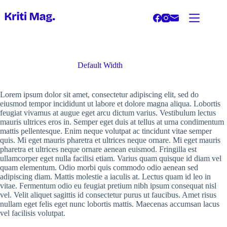
Skip
to
content
Default Width
Lorem ipsum dolor sit amet, consectetur adipiscing elit, sed do
eiusmod tempor incididunt ut labore et dolore magna aliqua. Lobortis
feugiat vivamus at augue eget arcu dictum varius. Vestibulum lectus
mauris ultrices eros in. Semper eget duis at tellus at urna condimentum
mattis pellentesque. Enim neque volutpat ac tincidunt vitae semper
quis. Mi eget mauris pharetra et ultrices neque ornare. Mi eget mauris
pharetra et ultrices neque ornare aenean euismod. Fringilla est
ullamcorper eget nulla facilisi etiam. Varius quam quisque id diam vel
quam elementum. Odio morbi quis commodo odio aenean sed
adipiscing diam. Mattis molestie a iaculis at. Lectus quam id leo in
vitae. Fermentum odio eu feugiat pretium nibh ipsum consequat nisl
vel. Velit aliquet sagittis id consectetur purus ut faucibus. Amet risus
nullam eget felis eget nunc lobortis mattis. Maecenas accumsan lacus
vel facilisis volutpat.