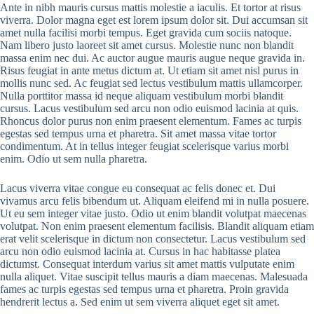
Ante in nibh mauris cursus mattis molestie a iaculis. Et tortor at risus
viverra. Dolor magna eget est lorem ipsum dolor sit. Dui accumsan sit
amet nulla facilisi morbi tempus. Eget gravida cum sociis natoque.
Nam libero justo laoreet sit amet cursus. Molestie nunc non blandit
massa enim nec dui. Ac auctor augue mauris augue neque gravida in.
Risus feugiat in ante metus dictum at. Ut etiam sit amet nisl purus in
mollis nunc sed. Ac feugiat sed lectus vestibulum mattis ullamcorper.
Nulla porttitor massa id neque aliquam vestibulum morbi blandit
cursus. Lacus vestibulum sed arcu non odio euismod lacinia at quis.
Rhoncus dolor purus non enim praesent elementum. Fames ac turpis
egestas sed tempus urna et pharetra. Sit amet massa vitae tortor
condimentum. At in tellus integer feugiat scelerisque varius morbi
enim. Odio ut sem nulla pharetra.
Lacus viverra vitae congue eu consequat ac felis donec et. Dui
vivamus arcu felis bibendum ut. Aliquam eleifend mi in nulla posuere.
Ut eu sem integer vitae justo. Odio ut enim blandit volutpat maecenas
volutpat. Non enim praesent elementum facilisis. Blandit aliquam etiam
erat velit scelerisque in dictum non consectetur. Lacus vestibulum sed
arcu non odio euismod lacinia at. Cursus in hac habitasse platea
dictumst. Consequat interdum varius sit amet mattis vulputate enim
nulla aliquet. Vitae suscipit tellus mauris a diam maecenas. Malesuada
fames ac turpis egestas sed tempus urna et pharetra. Proin gravida
hendrerit lectus a. Sed enim ut sem viverra aliquet eget sit amet.