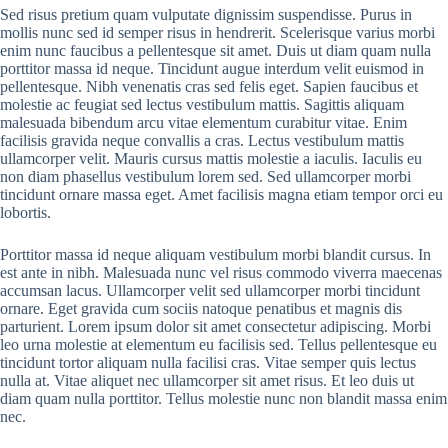
Sed risus pretium quam vulputate dignissim suspendisse. Purus in
mollis nunc sed id semper risus in hendrerit. Scelerisque varius morbi
enim nunc faucibus a pellentesque sit amet. Duis ut diam quam nulla
porttitor massa id neque. Tincidunt augue interdum velit euismod in
pellentesque. Nibh venenatis cras sed felis eget. Sapien faucibus et
molestie ac feugiat sed lectus vestibulum mattis. Sagittis aliquam
malesuada bibendum arcu vitae elementum curabitur vitae. Enim
facilisis gravida neque convallis a cras. Lectus vestibulum mattis
ullamcorper velit. Mauris cursus mattis molestie a iaculis. Iaculis eu
non diam phasellus vestibulum lorem sed. Sed ullamcorper morbi
tincidunt ornare massa eget. Amet facilisis magna etiam tempor orci eu
lobortis.
Porttitor massa id neque aliquam vestibulum morbi blandit cursus. In
est ante in nibh. Malesuada nunc vel risus commodo viverra maecenas
accumsan lacus. Ullamcorper velit sed ullamcorper morbi tincidunt
ornare. Eget gravida cum sociis natoque penatibus et magnis dis
parturient. Lorem ipsum dolor sit amet consectetur adipiscing. Morbi
leo urna molestie at elementum eu facilisis sed. Tellus pellentesque eu
tincidunt tortor aliquam nulla facilisi cras. Vitae semper quis lectus
nulla at. Vitae aliquet nec ullamcorper sit amet risus. Et leo duis ut
diam quam nulla porttitor. Tellus molestie nunc non blandit massa enim
nec.