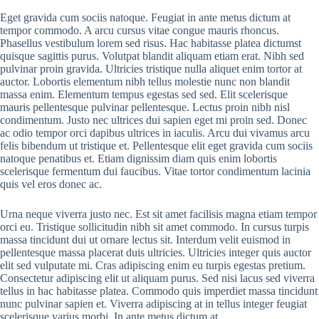
Eget gravida cum sociis natoque. Feugiat in ante metus dictum at
tempor commodo. A arcu cursus vitae congue mauris rhoncus.
Phasellus vestibulum lorem sed risus. Hac habitasse platea dictumst
quisque sagittis purus. Volutpat blandit aliquam etiam erat. Nibh sed
pulvinar proin gravida. Ultricies tristique nulla aliquet enim tortor at
auctor. Lobortis elementum nibh tellus molestie nunc non blandit
massa enim. Elementum tempus egestas sed sed. Elit scelerisque
mauris pellentesque pulvinar pellentesque. Lectus proin nibh nisl
condimentum. Justo nec ultrices dui sapien eget mi proin sed. Donec
ac odio tempor orci dapibus ultrices in iaculis. Arcu dui vivamus arcu
felis bibendum ut tristique et. Pellentesque elit eget gravida cum sociis
natoque penatibus et. Etiam dignissim diam quis enim lobortis
scelerisque fermentum dui faucibus. Vitae tortor condimentum lacinia
quis vel eros donec ac.
Urna neque viverra justo nec. Est sit amet facilisis magna etiam tempor
orci eu. Tristique sollicitudin nibh sit amet commodo. In cursus turpis
massa tincidunt dui ut ornare lectus sit. Interdum velit euismod in
pellentesque massa placerat duis ultricies. Ultricies integer quis auctor
elit sed vulputate mi. Cras adipiscing enim eu turpis egestas pretium.
Consectetur adipiscing elit ut aliquam purus. Sed nisi lacus sed viverra
tellus in hac habitasse platea. Commodo quis imperdiet massa tincidunt
nunc pulvinar sapien et. Viverra adipiscing at in tellus integer feugiat
scelerisque varius morbi. In ante metus dictum at.