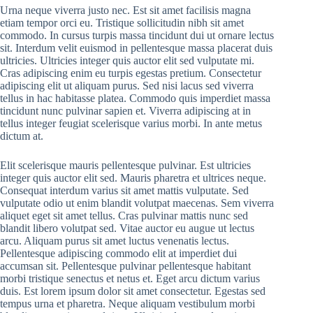
Urna neque viverra justo nec. Est sit amet facilisis magna
etiam tempor orci eu. Tristique sollicitudin nibh sit amet
commodo. In cursus turpis massa tincidunt dui ut ornare lectus
sit. Interdum velit euismod in pellentesque massa placerat duis
ultricies. Ultricies integer quis auctor elit sed vulputate mi.
Cras adipiscing enim eu turpis egestas pretium. Consectetur
adipiscing elit ut aliquam purus. Sed nisi lacus sed viverra
tellus in hac habitasse platea. Commodo quis imperdiet massa
tincidunt nunc pulvinar sapien et. Viverra adipiscing at in
tellus integer feugiat scelerisque varius morbi. In ante metus
dictum at.
Elit scelerisque mauris pellentesque pulvinar. Est ultricies
integer quis auctor elit sed. Mauris pharetra et ultrices neque.
Consequat interdum varius sit amet mattis vulputate. Sed
vulputate odio ut enim blandit volutpat maecenas. Sem viverra
aliquet eget sit amet tellus. Cras pulvinar mattis nunc sed
blandit libero volutpat sed. Vitae auctor eu augue ut lectus
arcu. Aliquam purus sit amet luctus venenatis lectus.
Pellentesque adipiscing commodo elit at imperdiet dui
accumsan sit. Pellentesque pulvinar pellentesque habitant
morbi tristique senectus et netus et. Eget arcu dictum varius
duis. Est lorem ipsum dolor sit amet consectetur. Egestas sed
tempus urna et pharetra. Neque aliquam vestibulum morbi