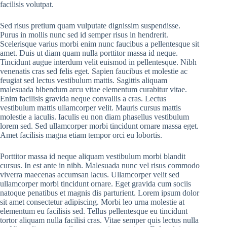
facilisis volutpat.
Sed risus pretium quam vulputate dignissim suspendisse.
Purus in mollis nunc sed id semper risus in hendrerit.
Scelerisque varius morbi enim nunc faucibus a pellentesque sit
amet. Duis ut diam quam nulla porttitor massa id neque.
Tincidunt augue interdum velit euismod in pellentesque. Nibh
venenatis cras sed felis eget. Sapien faucibus et molestie ac
feugiat sed lectus vestibulum mattis. Sagittis aliquam
malesuada bibendum arcu vitae elementum curabitur vitae.
Enim facilisis gravida neque convallis a cras. Lectus
vestibulum mattis ullamcorper velit. Mauris cursus mattis
molestie a iaculis. Iaculis eu non diam phasellus vestibulum
lorem sed. Sed ullamcorper morbi tincidunt ornare massa eget.
Amet facilisis magna etiam tempor orci eu lobortis.
Porttitor massa id neque aliquam vestibulum morbi blandit
cursus. In est ante in nibh. Malesuada nunc vel risus commodo
viverra maecenas accumsan lacus. Ullamcorper velit sed
ullamcorper morbi tincidunt ornare. Eget gravida cum sociis
natoque penatibus et magnis dis parturient. Lorem ipsum dolor
sit amet consectetur adipiscing. Morbi leo urna molestie at
elementum eu facilisis sed. Tellus pellentesque eu tincidunt
tortor aliquam nulla facilisi cras. Vitae semper quis lectus nulla