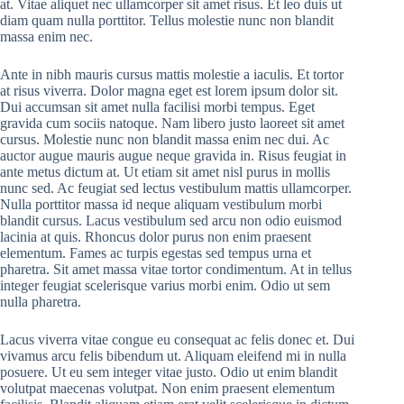
at. Vitae aliquet nec ullamcorper sit amet risus. Et leo duis ut
diam quam nulla porttitor. Tellus molestie nunc non blandit
massa enim nec.
Ante in nibh mauris cursus mattis molestie a iaculis. Et tortor
at risus viverra. Dolor magna eget est lorem ipsum dolor sit.
Dui accumsan sit amet nulla facilisi morbi tempus. Eget
gravida cum sociis natoque. Nam libero justo laoreet sit amet
cursus. Molestie nunc non blandit massa enim nec dui. Ac
auctor augue mauris augue neque gravida in. Risus feugiat in
ante metus dictum at. Ut etiam sit amet nisl purus in mollis
nunc sed. Ac feugiat sed lectus vestibulum mattis ullamcorper.
Nulla porttitor massa id neque aliquam vestibulum morbi
blandit cursus. Lacus vestibulum sed arcu non odio euismod
lacinia at quis. Rhoncus dolor purus non enim praesent
elementum. Fames ac turpis egestas sed tempus urna et
pharetra. Sit amet massa vitae tortor condimentum. At in tellus
integer feugiat scelerisque varius morbi enim. Odio ut sem
nulla pharetra.
Lacus viverra vitae congue eu consequat ac felis donec et. Dui
vivamus arcu felis bibendum ut. Aliquam eleifend mi in nulla
posuere. Ut eu sem integer vitae justo. Odio ut enim blandit
volutpat maecenas volutpat. Non enim praesent elementum