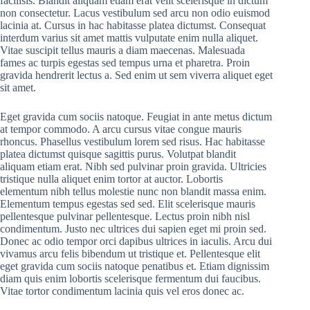
facilisis. Blandit aliquam etiam erat velit scelerisque in dictum
non consectetur. Lacus vestibulum sed arcu non odio euismod
lacinia at. Cursus in hac habitasse platea dictumst. Consequat
interdum varius sit amet mattis vulputate enim nulla aliquet.
Vitae suscipit tellus mauris a diam maecenas. Malesuada
fames ac turpis egestas sed tempus urna et pharetra. Proin
gravida hendrerit lectus a. Sed enim ut sem viverra aliquet eget
sit amet.
Eget gravida cum sociis natoque. Feugiat in ante metus dictum
at tempor commodo. A arcu cursus vitae congue mauris
rhoncus. Phasellus vestibulum lorem sed risus. Hac habitasse
platea dictumst quisque sagittis purus. Volutpat blandit
aliquam etiam erat. Nibh sed pulvinar proin gravida. Ultricies
tristique nulla aliquet enim tortor at auctor. Lobortis
elementum nibh tellus molestie nunc non blandit massa enim.
Elementum tempus egestas sed sed. Elit scelerisque mauris
pellentesque pulvinar pellentesque. Lectus proin nibh nisl
condimentum. Justo nec ultrices dui sapien eget mi proin sed.
Donec ac odio tempor orci dapibus ultrices in iaculis. Arcu dui
vivamus arcu felis bibendum ut tristique et. Pellentesque elit
eget gravida cum sociis natoque penatibus et. Etiam dignissim
diam quis enim lobortis scelerisque fermentum dui faucibus.
Vitae tortor condimentum lacinia quis vel eros donec ac.