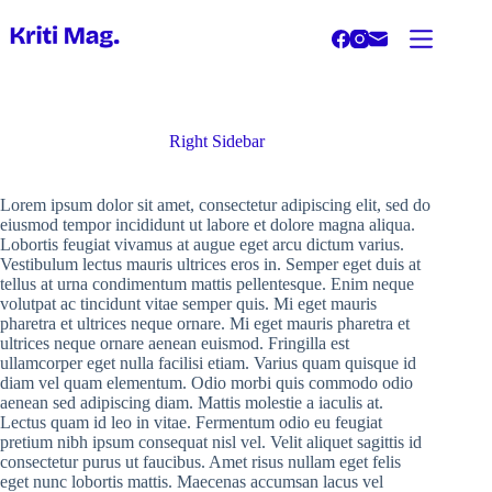
Skip
to
content
Right Sidebar
Lorem ipsum dolor sit amet, consectetur adipiscing elit, sed do
eiusmod tempor incididunt ut labore et dolore magna aliqua.
Lobortis feugiat vivamus at augue eget arcu dictum varius.
Vestibulum lectus mauris ultrices eros in. Semper eget duis at
tellus at urna condimentum mattis pellentesque. Enim neque
volutpat ac tincidunt vitae semper quis. Mi eget mauris
pharetra et ultrices neque ornare. Mi eget mauris pharetra et
ultrices neque ornare aenean euismod. Fringilla est
ullamcorper eget nulla facilisi etiam. Varius quam quisque id
diam vel quam elementum. Odio morbi quis commodo odio
aenean sed adipiscing diam. Mattis molestie a iaculis at.
Lectus quam id leo in vitae. Fermentum odio eu feugiat
pretium nibh ipsum consequat nisl vel. Velit aliquet sagittis id
consectetur purus ut faucibus. Amet risus nullam eget felis
eget nunc lobortis mattis. Maecenas accumsan lacus vel