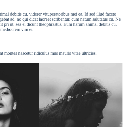
imal debitis cu, viderer vituperatoribus mei ea. Id sed illud facete
ebat ad, no qui dicat laoreet scribentur, cum natum salutatus cu. Ne
t pri ut, sea ei dicunt theophrastus. Eum harum animal debitis cu,
re mediocrem vim ei.
nt montes nascetur ridiculus mus mauris vitae ultricies.