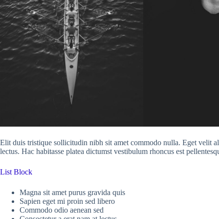
Elit duis tristique sollicitudin nibh sit amet commodo nulla. Eget velit
lectus. Hac habitasse platea dictumst vestibulum rhoncus est pellentesqu
List Block
Magna sit amet purus gravida quis
Sapien eget mi proin sed libero
Commodo odio aenean sed
Consectetur a erat nam at lectus