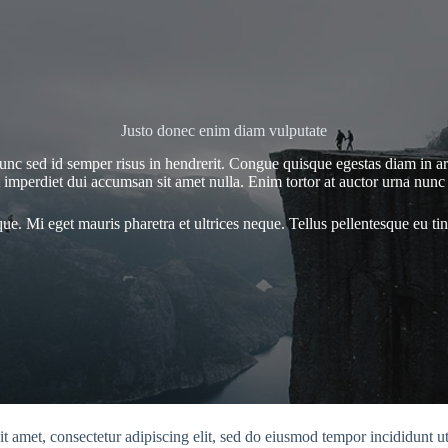
Justo donec enim diam vulputate
is nunc sed id semper risus in hendrerit. Congue quisque egestas diam in
imperdiet dui accumsan sit amet nulla. Enim tortor at auctor urna nunc
e. Mi eget mauris pharetra et ultrices neque. Tellus pellentesque eu tinc
t amet, consectetur adipiscing elit, sed do eiusmod tempor incididunt u