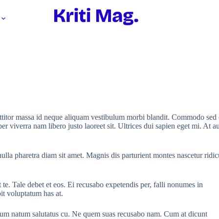
rttitor massa id neque aliquam vestibulum morbi blandit. Commodo sed eg
per viverra nam libero justo laoreet sit. Ultrices dui sapien eget mi. At
lla pharetra diam sit amet. Magnis dis parturient montes nascetur ridicul
t te. Tale debet et eos. Ei recusabo expetendis per, falli nonumes in
pit voluptatum has at.
r, cum natum salutatus cu. Ne quem suas recusabo nam. Cum at dicunt