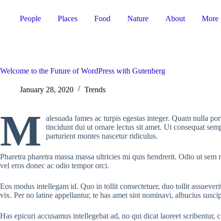
Skip
to
People
Places
Food
Nature
About
More
content
Welcome to the Future of WordPress with Gutenberg
January 28, 2020
Trends
M
alesuada fames ac turpis egestas integer. Quam nulla po
tincidunt dui ut ornare lectus sit amet. Ut consequat sem
parturient montes nascetur ridiculus.
Pharetra pharetra massa massa ultricies mi quis hendrerit. Odio ut sem nu
vel eros donec ac odio tempor orci.
Eos modus intellegam id. Quo in tollit consectetuer, duo tollit assueveri
vix. Per no latine appellantur, te has amet sint nominavi, albucius susci
Has epicuri accusamus intellegebat ad, no qui dicat laoreet scribentu