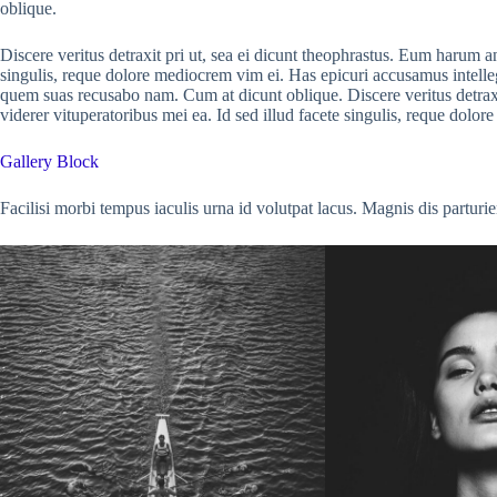
oblique.
Discere veritus detraxit pri ut, sea ei dicunt theophrastus. Eum harum an
singulis, reque dolore mediocrem vim ei. Has epicuri accusamus intelleg
quem suas recusabo nam. Cum at dicunt oblique. Discere veritus detraxi
viderer vituperatoribus mei ea. Id sed illud facete singulis, reque dolo
Gallery Block
Facilisi morbi tempus iaculis urna id volutpat lacus. Magnis dis parturie