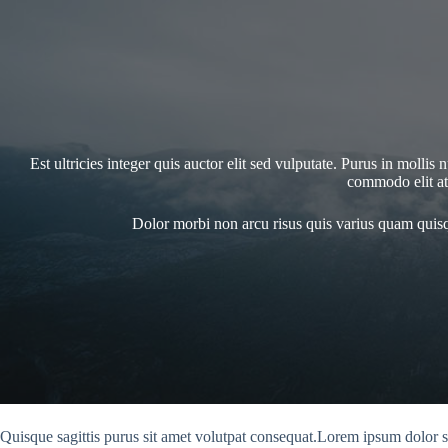
Est ultricies integer quis auctor elit sed vulputate. Purus in moll
commodo elit at 
Dolor morbi non arcu risus quis varius quam quisqu
Quisque sagittis purus sit amet volutpat consequat.Lorem ipsum dolor si