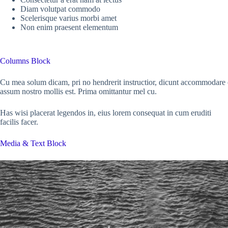
Diam volutpat commodo
Scelerisque varius morbi amet
Non enim praesent elementum
Columns Block
Cu mea solum dicam, pri no hendrerit instructior, dicunt accommodare cu
assum nostro mollis est. Prima omittantur mel cu.
Has wisi placerat legendos in, eius lorem consequat in cum eruditi
facilis facer.
Media & Text Block