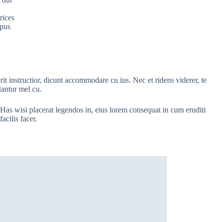
rices
mpus
t instructior, dicunt accommodare cu ius. Nec et ridens viderer, te
tantur mel cu.
Has wisi placerat legendos in, eius lorem consequat in cum eruditi
facilis facer.